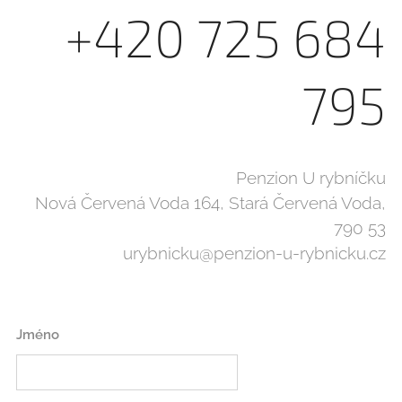
+420 725 684
795
Penzion U rybníčku
Nová Červená Voda 164, Stará Červená Voda,
790 53
urybnicku@penzion-u-rybnicku.cz
Jméno