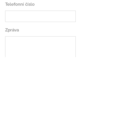
Telefonní číslo
Zpráva
Odeslat
Frencl Trading s.r.o.